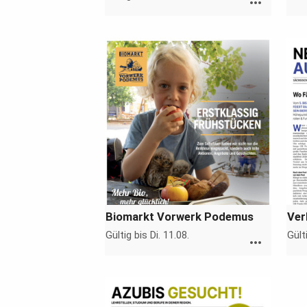
more_horiz
Biomarkt Vorwerk Podemus
Ver
Gültig bis Di. 11.08.
Gült
more_horiz