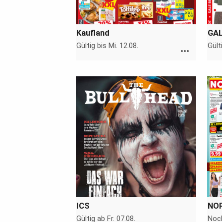
Kaufland
GAL
Gültig bis Mi. 12.08.
Gült
more_horiz
ICS
NO
Gültig ab Fr. 07.08.
Noch