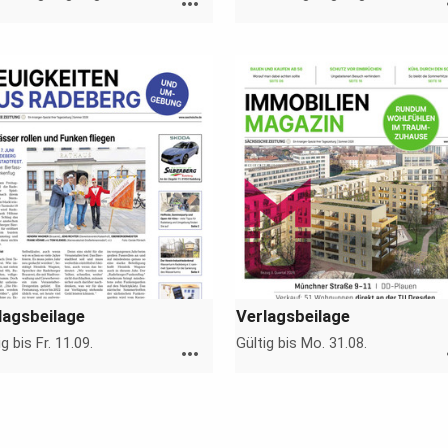
more_horiz
m
lagsbeilage
Verlagsbeilage
ig bis Fr. 11.09.
Gültig bis Mo. 31.08.
more_horiz
m