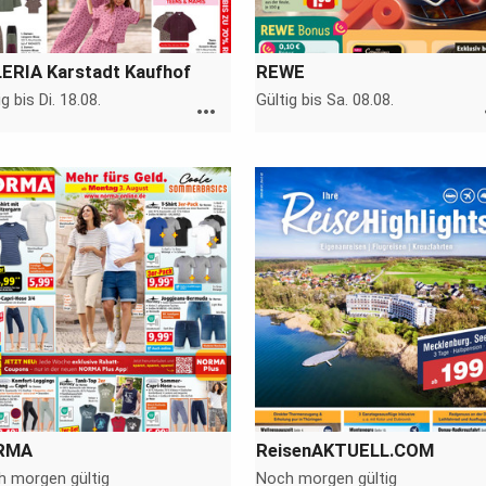
ERIA Karstadt Kaufhof
REWE
ig bis Di. 18.08.
Gültig bis Sa. 08.08.
more_horiz
m
RMA
ReisenAKTUELL.COM
 morgen gültig
Noch morgen gültig