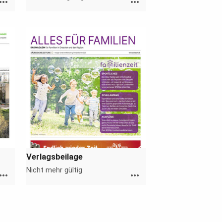
ore_horiz
more_horiz
Verlagsbeilage
Nicht mehr gültig
ore_horiz
more_horiz