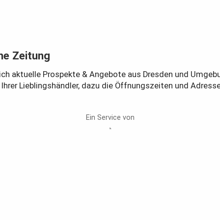
he Zeitung
täglich aktuelle Prospekte & Angebote aus Dresden und Umge
rer Lieblingshändler, dazu die Öffnungszeiten und Adressen z
Ein Service von
JEDE WOCHE NEUE ANGEBOTE
Sächsische Zeitung
|
Impressum
|
Datenschutz
|
AGB