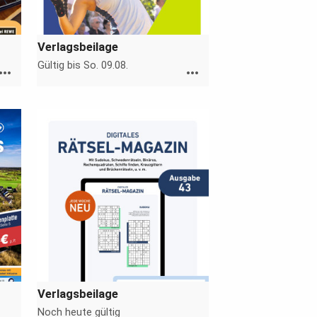
Verlagsbeilage
Gültig bis So. 09.08.
ore_horiz
more_horiz
Verlagsbeilage
Noch heute gültig